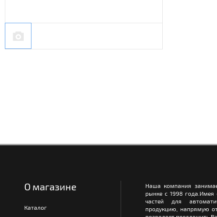
О магазине
Наша компания занимае
рынке с 1998 года.Имея
частей для автомати
Каталог
продукцию, напрямую от
позволяет предложить Ва