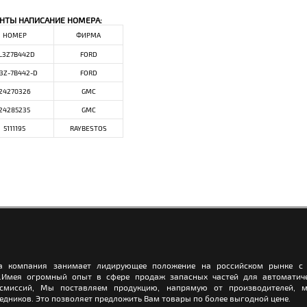
НТЫ НАПИСАНИЕ НОМЕРА:
НОМЕР
ФИРМА
L3Z7B442D
FORD
3Z-7B442-D
FORD
24270326
GMC
24285235
GMC
5111195
RAYBESTOS
а компания занимает лидирующее положение на российском рынке с 
.Имея огромный опыт в сфере продаж запасных частей для автоматич
нсмиссий, Мы поставляем продукцию, напрямую от производителей, м
едников. Это позволяет предложить Вам товары по более выгодной цене.