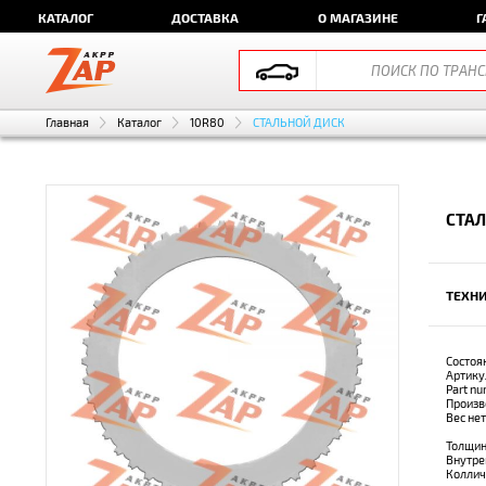
КАТАЛОГ
ДОСТАВКА
О МАГАЗИНЕ
Г
Главная
Каталог
10R80
СТАЛЬНОЙ ДИСК
СТАЛ
ТЕХНИ
Состоя
Артику
Part n
Произв
Вес не
Толщин
Внутре
Коллич