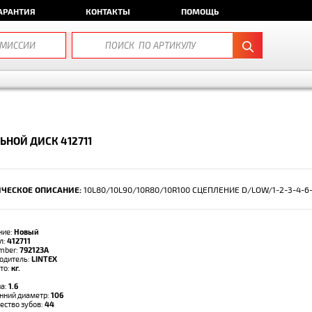
АРАНТИЯ
КОНТАКТЫ
ПОМОЩЬ
ЬНОЙ ДИСК 412711
ЧЕСКОЕ ОПИСАНИЕ:
10L80/10L90/10R80/10R100 СЦЕПЛЕНИЕ D/LOW/1-2-3-4-6-
ние:
Новый
л:
412711
umber:
792123A
одитель:
LINTEX
тто:
кг.
а:
1.6
нний диаметр:
106
ество зубов:
44