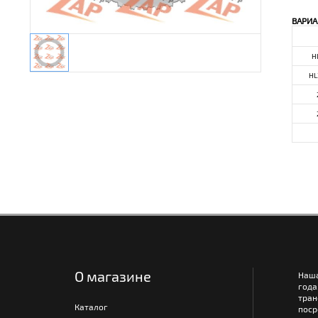
ВАРИА
H
HL
О магазине
Наш
года
тра
Каталог
поср