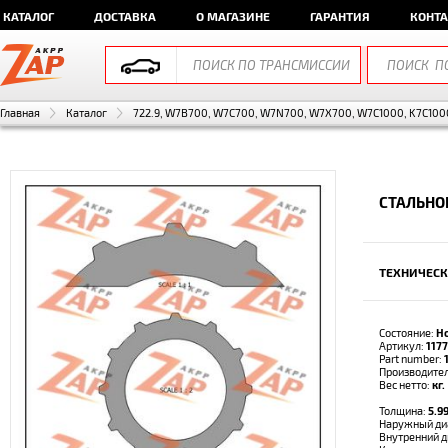
КАТАЛОГ
ДОСТАВКА
О МАГАЗИНЕ
ГАРАНТИЯ
КОНТ
Главная
Каталог
722.9, W7B700, W7C700, W7N700, W7X700, W7C1000, K7C1000
СТАЛЬНО
ТЕХНИЧЕСК
Состояние:
Н
Артикул:
1177
Part number:
Производите
Вес нетто:
кг.
Толщина:
5.9
Наружный ди
Внутренний 