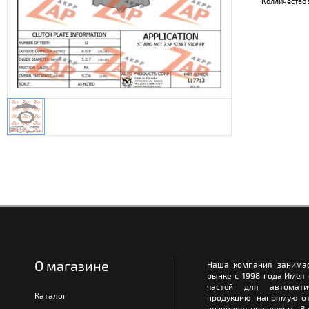
Колличество 
О магазине
Наша компания занимае
рынке с 1998 года.Имея
частей для автомати
Каталог
продукцию, напрямую от
позволяет предложить Ва