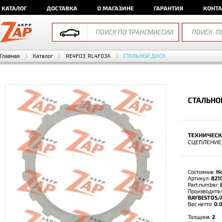
КАТАЛОГ
ДОСТАВКА
О МАГАЗИНЕ
ГАРАНТИЯ
КОНТ
Главная
Каталог
RE4F03, RL4F03A
СТАЛЬНОЙ ДИСК
СТАЛЬНО
ТЕХНИЧЕСК
СЦЕПЛЕНИЕ
Состояние:
Н
Артикул:
821
Part number:
Производител
RAYBESTOS/
Вес нетто:
0.0
Толщина:
2