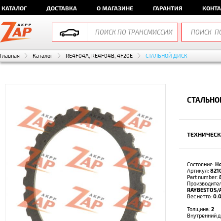
КАТАЛОГ
ДОСТАВКА
О МАГАЗИНЕ
ГАРАНТИЯ
КОНТ
Главная
Каталог
RE4F04A, RE4F04B, 4F20E
СТАЛЬНОЙ ДИСК
СТАЛЬНО
ТЕХНИЧЕСК
Состояние:
Н
Артикул:
821
Part number:
Производител
RAYBESTOS/
Вес нетто:
0.0
Толщина:
2
Внутренний 