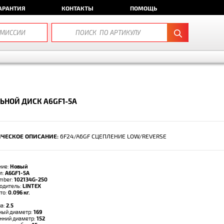
АРАНТИЯ
КОНТАКТЫ
ПОМОЩЬ
ЬНОЙ ДИСК A6GF1-5A
ЧЕСКОЕ ОПИСАНИЕ:
6F24/A6GF СЦЕПЛЕНИЕ LOW/REVERSE
ние:
Новый
л:
A6GF1-5A
umber:
102134G-250
одитель:
LINTEX
тто:
0.096 кг.
а:
2.5
ый диаметр:
169
нний диаметр:
152