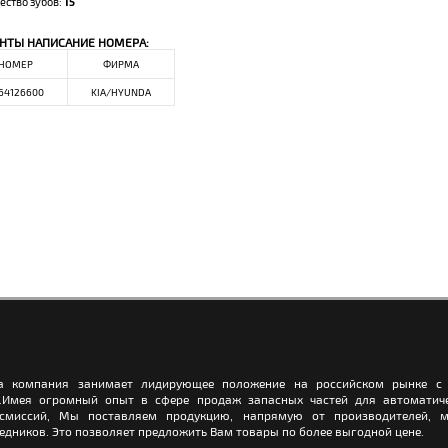
ество зубов:
15
НТЫ НАПИСАНИЕ НОМЕРА:
НОМЕР
ФИРМА
64126600
KIA/HYUNDA
а компания занимает лидирующее положение на российском рынке с 
.Имея огромный опыт в сфере продаж запасных частей для автоматич
нсмиссий, Мы поставляем продукцию, напрямую от производителей, м
едников. Это позволяет предложить Вам товары по более выгодной цене.