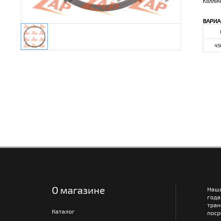
Коллич
ВАРИА
45
О магазине
Наш
года
тра
Каталог
поср