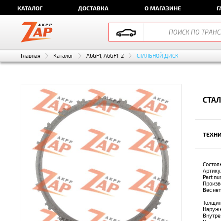
КАТАЛОГ
ДОСТАВКА
О МАГАЗИНЕ
Г
Главная
Каталог
A6GF1, A6GF1-2
СТАЛЬНОЙ ДИСК
СТАЛ
ТЕХНИ
Состоя
Артику
Part n
Произв
Вес не
Толщин
Наружн
Внутре