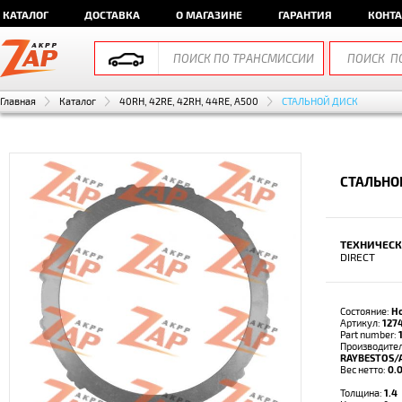
КАТАЛОГ
ДОСТАВКА
О МАГАЗИНЕ
ГАРАНТИЯ
КОНТ
Главная
Каталог
40RH, 42RE, 42RH, 44RE, A500
СТАЛЬНОЙ ДИСК
СТАЛЬНО
ТЕХНИЧЕСК
DIRECT
Состояние:
Н
Артикул:
127
Part number:
Производител
RAYBESTOS/
Вес нетто:
0.0
Толщина:
1.4