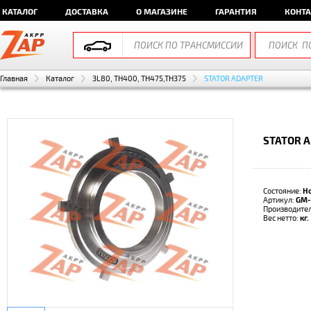
КАТАЛОГ
ДОСТАВКА
О МАГАЗИНЕ
ГАРАНТИЯ
КОНТ
Главная
Каталог
3L80, TH400, TH475,TH375
STATOR ADAPTER
STATOR 
Состояние:
Н
Артикул:
GM-
Производите
Вес нетто:
кг.