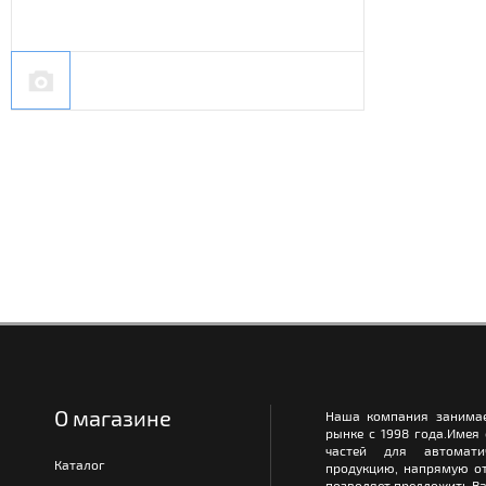
О магазине
Наша компания занимае
рынке с 1998 года.Имея
частей для автомати
Каталог
продукцию, напрямую от
позволяет предложить Ва