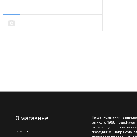
О магазине
Наша компания занимае
рынке с 1998 года.Имея
частей для автомати
Каталог
продукцию, напрямую от
позволяет предложить Ва