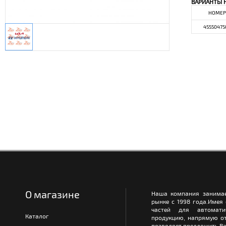
ВАРИАНТЫ 
НОМЕР
45550475
О магазине
Наша компания занимае
рынке с 1998 года.Имея
частей для автомати
Каталог
продукцию, напрямую от
позволяет предложить Ва