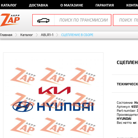
КАТАЛОГ
ДОСТАВКА
О МАГАЗИНЕ
ГАРАНТИЯ
КОНТ
Главная
Каталог
A8LR1-1
СЦЕПЛЕНИЕ В СБОРЕ
СЦЕПЛЕНИ
ТЕХНИЧЕСК
Состояние:
Н
Артикул:
455
Part number:
Производите
HYUNDAI
Вес нетто:
кг.