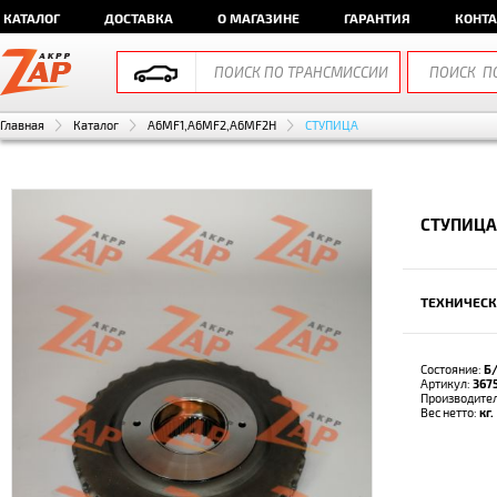
КАТАЛОГ
ДОСТАВКА
О МАГАЗИНЕ
ГАРАНТИЯ
КОНТ
Главная
Каталог
A6MF1,A6MF2,A6MF2H
СТУПИЦА
СТУПИЦА 
ТЕХНИЧЕСК
Состояние:
Б
Артикул:
367
Производите
Вес нетто:
кг.