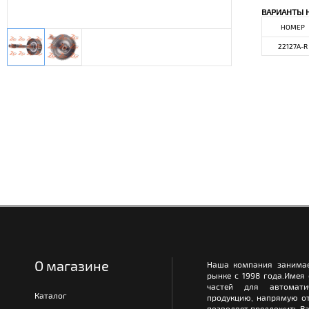
ВАРИАНТЫ 
НОМЕР
22127A-R
О магазине
Наша компания занимае
рынке с 1998 года.Имея
частей для автомати
Каталог
продукцию, напрямую от
позволяет предложить Ва