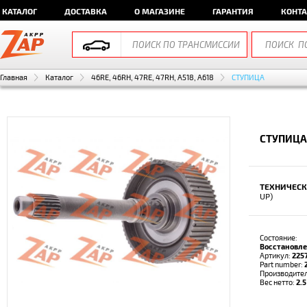
КАТАЛОГ
ДОСТАВКА
О МАГАЗИНЕ
ГАРАНТИЯ
КОНТ
Главная
Каталог
46RE, 46RH, 47RE, 47RH, A518, A618
СТУПИЦА
СТУПИЦА
ТЕХНИЧЕСК
UP)
Состояние:
Восстановл
Артикул:
225
Part number:
Производите
Вес нетто:
2.5