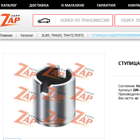
КАТАЛОГ
ДОСТАВКА
О МАГАЗИНЕ
ГАРАНТИЯ
КОНТ
Главная
Каталог
3L80, TH400, TH475,TH375
СТУПИЦА ГИДРОТРАНСФОРМ
СТУПИЦА
Состояние:
Н
Артикул:
GM-
Производите
Вес нетто:
кг.