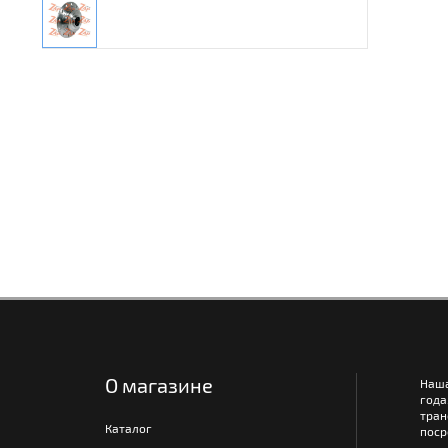
О магазине
Наш
года
тра
Каталог
поср