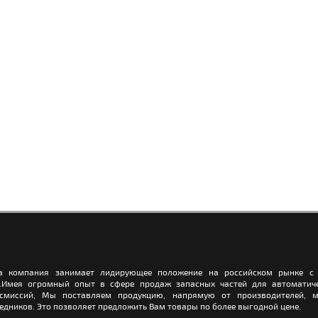
а компания занимает лидирующее положение на российском рынке с 
.Имея огромный опыт в сфере продаж запасных частей для автоматич
нсмиссий, Мы поставляем продукцию, напрямую от производителей, м
едников. Это позволяет предложить Вам товары по более выгодной цене.