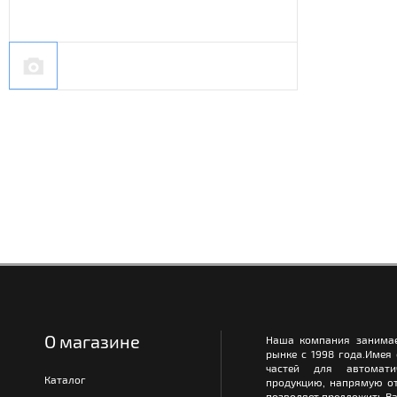
О магазине
Наша компания занимае
рынке с 1998 года.Имея
частей для автомати
Каталог
продукцию, напрямую от
позволяет предложить Ва