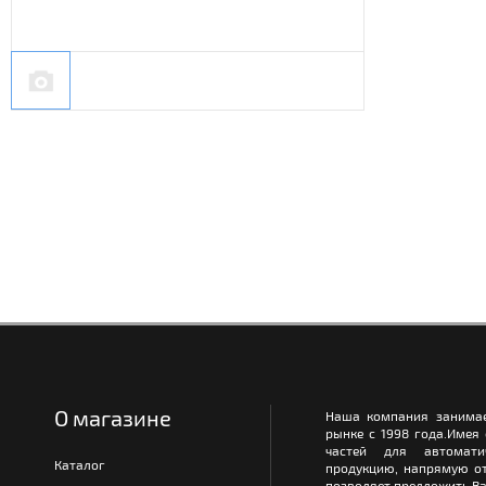
О магазине
Наша компания занимае
рынке с 1998 года.Имея
частей для автомати
Каталог
продукцию, напрямую от
позволяет предложить Ва