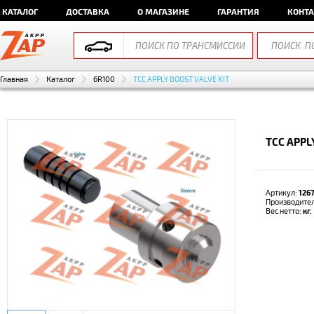
КАТАЛОГ
ДОСТАВКА
О МАГАЗИНЕ
ГАРАНТИЯ
КОНТ
Главная
Каталог
6R100
TCC APPLY BOOST VALVE KIT
TCC APPL
Артикул:
126
Производите
Вес нетто:
кг.