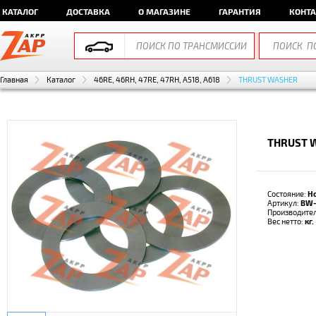
КАТАЛОГ
ДОСТАВКА
О МАГАЗИНЕ
ГАРАНТИЯ
КОНТ
Главная
Каталог
46RE, 46RH, 47RE, 47RH, A518, A618
THRUST WASHER
THRUST 
Состояние:
Н
Артикул:
BW
Производите
Вес нетто:
кг.