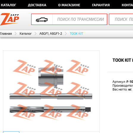
КАТАЛОГ
ДОСТАВКА
О МАГАЗИНЕ
ГАРАНТИЯ
КОНТ
Главная
Каталог
A6GF1, A6GF1-2
TOOK KIT
TOOK KIT 
Артикул:
F-1
Производите
Вес нетто:
кг.