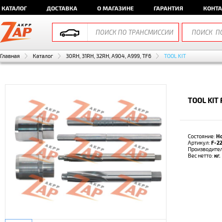
КАТАЛОГ
ДОСТАВКА
О МАГАЗИНЕ
ГАРАНТИЯ
КОНТ
Главная
Каталог
30RH, 31RH, 32RH, A904, A999, TF6
TOOL KIT
TOOL KIT 
Состояние:
Н
Артикул:
F-2
Производите
Вес нетто:
кг.