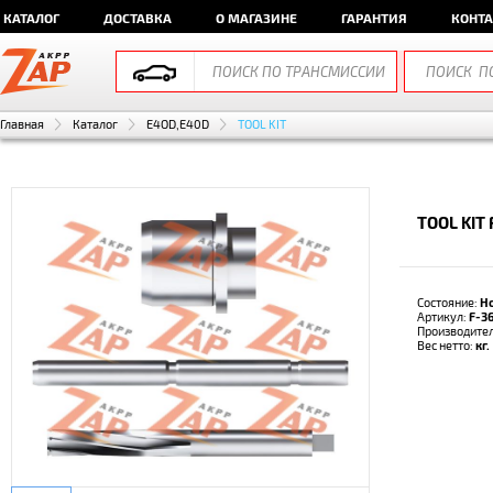
КАТАЛОГ
ДОСТАВКА
О МАГАЗИНЕ
ГАРАНТИЯ
КОНТ
Главная
Каталог
E4OD,E40D
TOOL KIT
TOOL KIT
Состояние:
Н
Артикул:
F-3
Производите
Вес нетто:
кг.