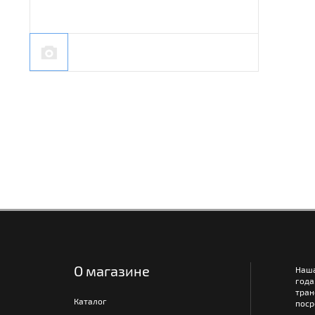
О магазине
Наш
года
тра
Каталог
поср