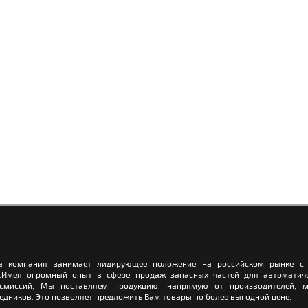
а компания занимает лидирующее положение на российском рынке с 
.Имея огромный опыт в сфере продаж запасных частей для автоматич
нсмиссий, Мы поставляем продукцию, напрямую от производителей, м
едников. Это позволяет предложить Вам товары по более выгодной цене.