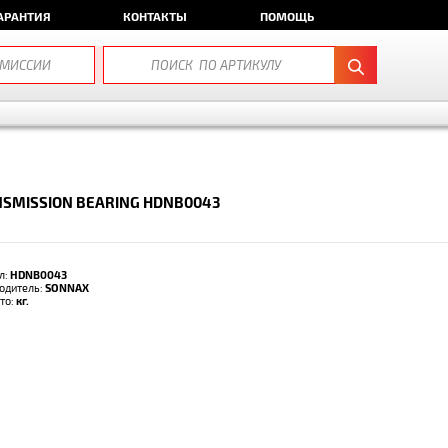
АРАНТИЯ
КОНТАКТЫ
ПОМОЩЬ
SMISSION BEARING HDNB0043
л:
HDNB0043
одитель:
SONNAX
тто:
кг.