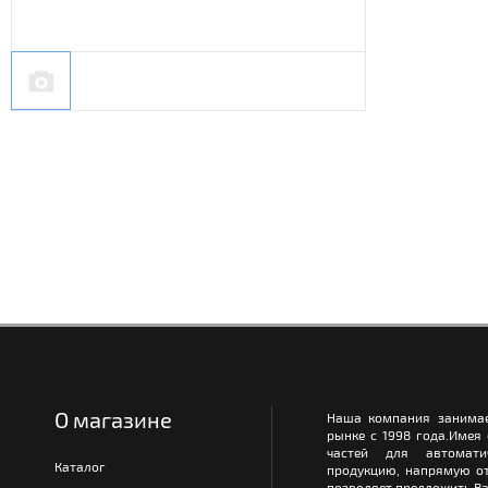
О магазине
Наша компания занимае
рынке с 1998 года.Имея
частей для автомати
Каталог
продукцию, напрямую от
позволяет предложить Ва