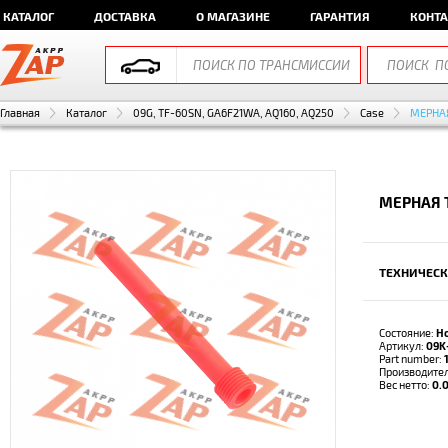
КАТАЛОГ
ДОСТАВКА
О МАГАЗИНЕ
ГАРАНТИЯ
КОНТ
Главная
Каталог
09G, TF-60SN, GA6F21WA, AQ160, AQ250
Case
МЕРНА
МЕРНАЯ Т
ТЕХНИЧЕСК
Состояние:
Н
Артикул:
09K
Part number:
Производите
Вес нетто:
0.0