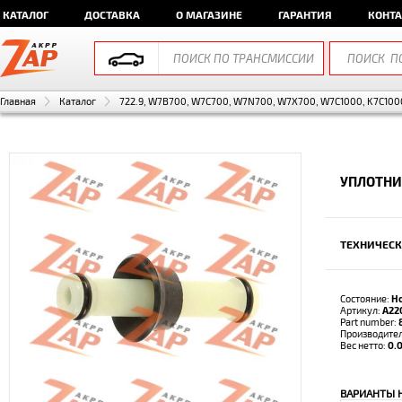
КАТАЛОГ
ДОСТАВКА
О МАГАЗИНЕ
ГАРАНТИЯ
КОНТ
Главная
Каталог
722.9, W7B700, W7C700, W7N700, W7X700, W7C1000, K7C1000
УПЛОТНИ
ТЕХНИЧЕСК
Состояние:
Н
Артикул:
A22
Part number:
Производите
Вес нетто:
0.0
ВАРИАНТЫ 