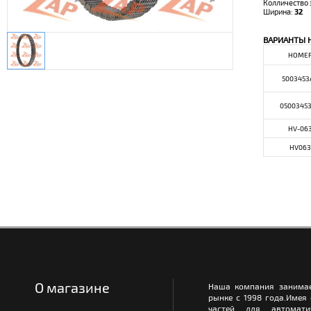
Колличество 
Ширина:
32
ВАРИАНТЫ 
НОМЕ
5003453
0500345
HV-06
HV063
О магазине
Наша компания занимае
рынке с 1998 года.Имея
частей для автомати