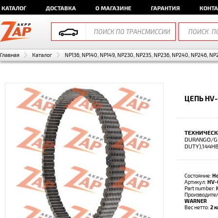
КАТАЛОГ
ДОСТАВКА
О МАГАЗИНЕ
ГАРАНТИЯ
КОНТ
Главная
Каталог
NP136, NP140, NP149, NP230, NP235, NP236, NP240, NP246, NP
ЦЕПЬ HV-
ТЕХНИЧЕСК
DURANGO/GM
DUTY),144H
Состояние:
Н
Артикул:
HV-
Part number:
Производите
WARNER
Вес нетто:
2 к