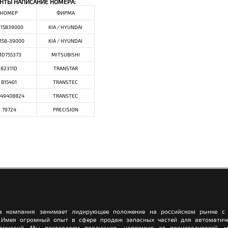
НТЫ НАПИСАНИЕ НОМЕРА:
НОМЕР
ФИРМА
615839000
KIA / HYUNDAI
158-39000
KIA / HYUNDAI
D755373
MITSUBISHI
82311D
TRANSTAR
B15401
TRANSTEC
49408824
TRANSTEC
79724
PRECISION
а компания занимает лидирующее положение на российском рынке с 
.Имея огромный опыт в сфере продаж запасных частей для автоматич
нсмиссий, Мы поставляем продукцию, напрямую от производителей, м