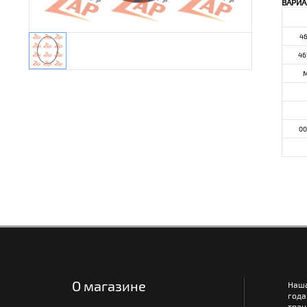
ВАРИА
4
46
M
00
О магазине
Наш
года
тра