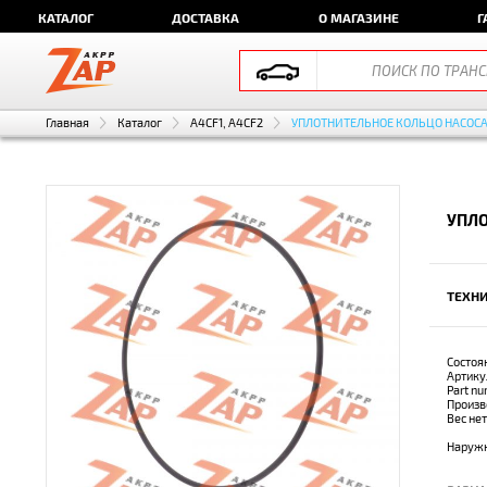
КАТАЛОГ
ДОСТАВКА
О МАГАЗИНЕ
Г
Главная
Каталог
A4CF1, A4CF2
УПЛОТНИТЕЛЬНОЕ КОЛЬЦО НАСОС
УПЛО
ТЕХНИ
Состоя
Артику
Part n
Произв
Вес не
Наружн