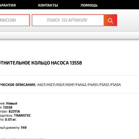
АРАНТИЯ
КОНТАКТЫ
ПОМОЩЬ
А
ТНИТЕЛЬНОЕ КОЛЬЦО НАСОСА 13558
ЧЕСКОЕ ОПИСАНИЕ:
A4CF/A5CF/A5GF/A5HF/F4A42/F4A51/F5A51/F5A5A
ние:
Новый
л:
13558
umber:
82311A
одитель:
TRANSTEC
тто:
0.01 кг.
ый диаметр:
149