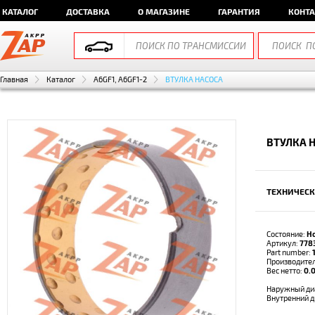
КАТАЛОГ
ДОСТАВКА
О МАГАЗИНЕ
ГАРАНТИЯ
КОНТ
Главная
Каталог
A6GF1, A6GF1-2
ВТУЛКА НАСОСА
ВТУЛКА Н
ТЕХНИЧЕСК
Состояние:
Н
Артикул:
778
Part number:
Производите
Вес нетто:
0.0
Наружный ди
Внутренний 