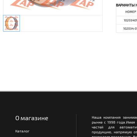
ВАРИАНТЫ 
НОМЕР
1020340
102034-0
О магазине
Наша компания занимае
рынке с 1998 года.Имея
частей для автомати
Каталог
продукцию, напрямую от
позволяет предложить Ва