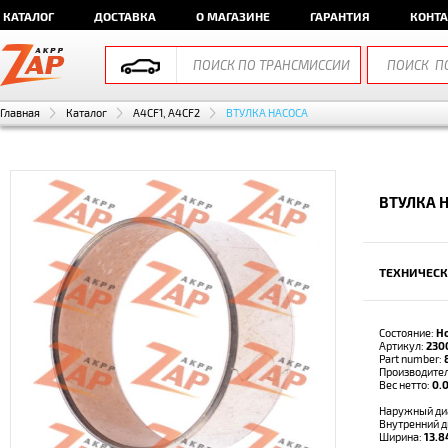
КАТАЛОГ
ДОСТАВКА
О МАГАЗИНЕ
ГАРАНТИЯ
КОНТ
Главная
Каталог
A4CF1, A4CF2
ВТУЛКА НАСОСА
ВТУЛКА Н
ТЕХНИЧЕСК
Состояние:
Н
Артикул:
230
Part number:
Производите
Вес нетто:
0.0
Наружный ди
Внутренний 
Ширина:
13.8