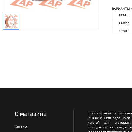
ВАРИАНТЫ 
НОМЕР
82034D
142034
О магазине
Наша компания занимае
рынке с 1998 года.Имея
частей для автомати
Каталог
продукцию, напрямую от
позволяет предложить Ва