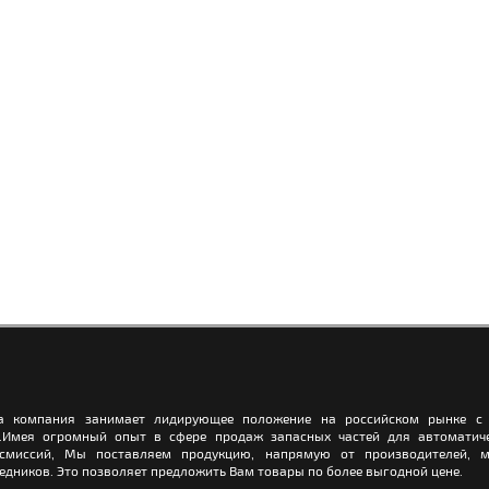
а компания занимает лидирующее положение на российском рынке с 
.Имея огромный опыт в сфере продаж запасных частей для автоматич
нсмиссий, Мы поставляем продукцию, напрямую от производителей, м
едников. Это позволяет предложить Вам товары по более выгодной цене.