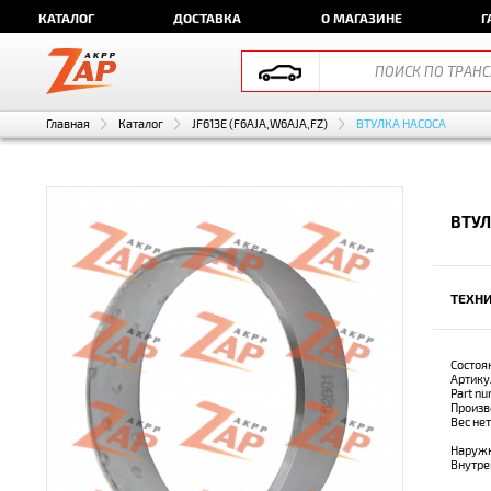
КАТАЛОГ
ДОСТАВКА
О МАГАЗИНЕ
Г
Главная
Каталог
JF613E (F6AJA,W6AJA,FZ)
ВТУЛКА НАСОСА
ВТУЛ
ТЕХНИ
Состоя
Артику
Part n
Произв
Вес не
Наружн
Внутре