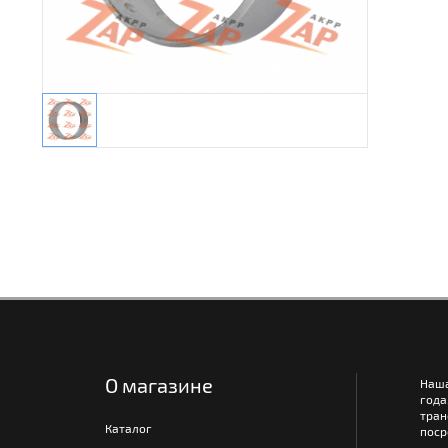
О магазине
Наш
года
тра
Каталог
поср