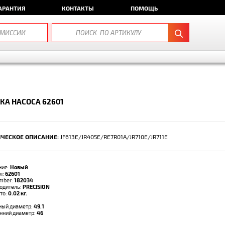
АРАНТИЯ
КОНТАКТЫ
ПОМОЩЬ
КА НАСОСА 62601
ЧЕСКОЕ ОПИСАНИЕ:
JF613E/JR405E/RE7R01A/JR710E/JR711E
ние:
Новый
л:
62601
umber:
182034
одитель:
PRECISION
тто:
0.02 кг.
ый диаметр:
49.1
нний диаметр:
46