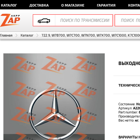
КАТАЛОГ
ДОСТАВКА
О МАГАЗИНЕ
ГАРАНТИЯ
КОНТ
Главная
Каталог
722.9, W7B700, W7C700, W7N700, W7X700, W7C1000, K7C1000
ВЫХОДНО
ТЕХНИЧЕСК
Состояние:
Н
Артикул:
A22
Part number:
Производите
Вес нетто:
кг.
ВАРИАНТЫ 