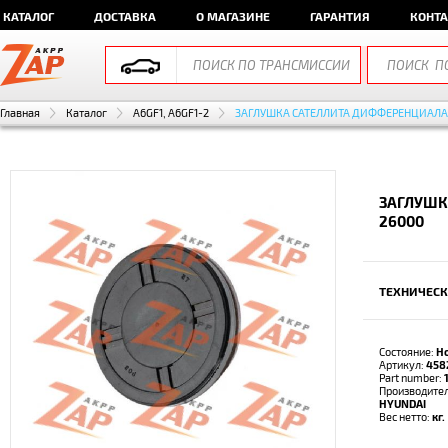
КАТАЛОГ
ДОСТАВКА
О МАГАЗИНЕ
ГАРАНТИЯ
КОНТ
Главная
Каталог
A6GF1, A6GF1-2
ЗАГЛУШКА САТЕЛЛИТА ДИФФЕРЕНЦИАЛА
ЗАГЛУШК
26000
ТЕХНИЧЕСК
Состояние:
Н
Артикул:
458
Part number:
Производите
HYUNDAI
Вес нетто:
кг.