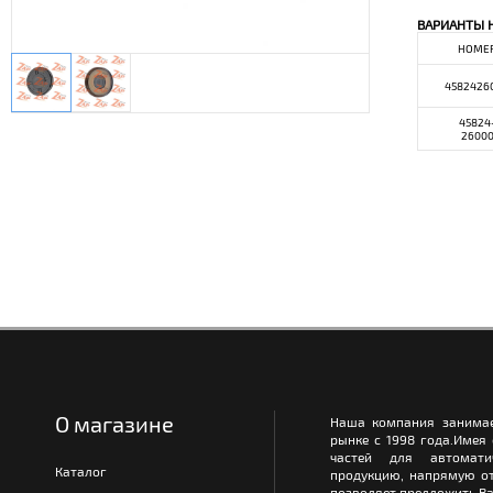
ВАРИАНТЫ 
НОМЕ
4582426
45824
2600
О магазине
Наша компания занимае
рынке с 1998 года.Имея
частей для автомати
Каталог
продукцию, напрямую от
позволяет предложить Ва