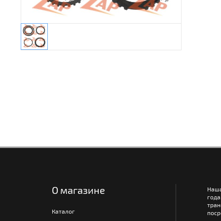
О магазине
Наш
года
тра
Каталог
поср