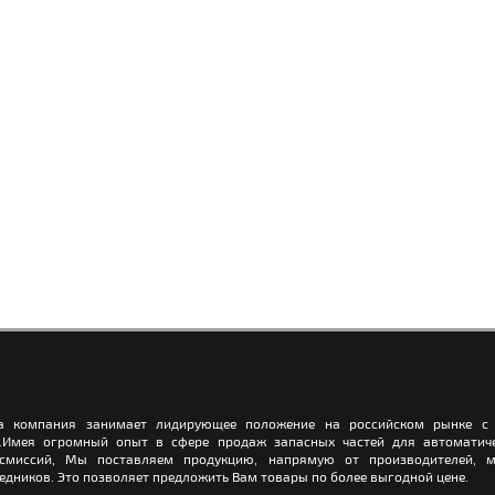
а компания занимает лидирующее положение на российском рынке с 
.Имея огромный опыт в сфере продаж запасных частей для автоматич
нсмиссий, Мы поставляем продукцию, напрямую от производителей, м
едников. Это позволяет предложить Вам товары по более выгодной цене.