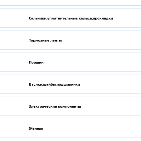
Сальники,уплотнительные кольца,прокладки
Тормозные ленты
Поршни
Втулки,шайбы,подшипники
Электрические компоненты
Железо