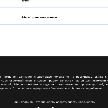
Цепи
Масло трансмиссионное
а компания занимает лидирующее положение на российском рынке с 
.Имея огромный опыт в сфере продаж запасных частей для автоматич
нсмиссий, Мы поставляем продукцию, напрямую от производителей, м
едников. Это позволяет предложить Вам товары по более выгодной цене.
Наши правила – стабильность, оперативность, надежность.