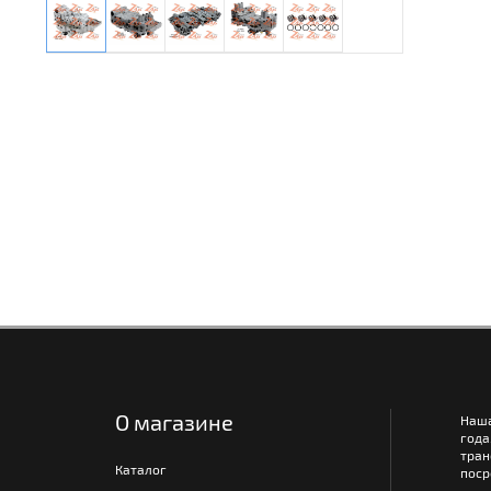
О магазине
Наш
года
тра
Каталог
поср