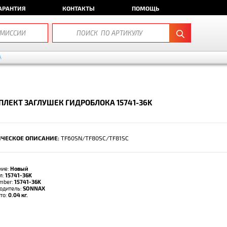
АРАНТИЯ
КОНТАКТЫ
ПОМОЩЬ
А
ЛЕКТ ЗАГЛУШЕК ГИДРОБЛОКА 15741-36K
ЧЕСКОЕ ОПИСАНИЕ:
TF60SN/TF80SC/TF81SC
ние:
Новый
л:
15741-36K
umber:
15741-36K
одитель:
SONNAX
тто:
0.04 кг.