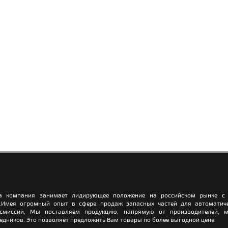
а компания занимает лидирующее положение на российском рынке с 
.Имея огромный опыт в сфере продаж запасных частей для автоматич
нсмиссий, Мы поставляем продукцию, напрямую от производителей, м
едников. Это позволяет предложить Вам товары по более выгодной цене.