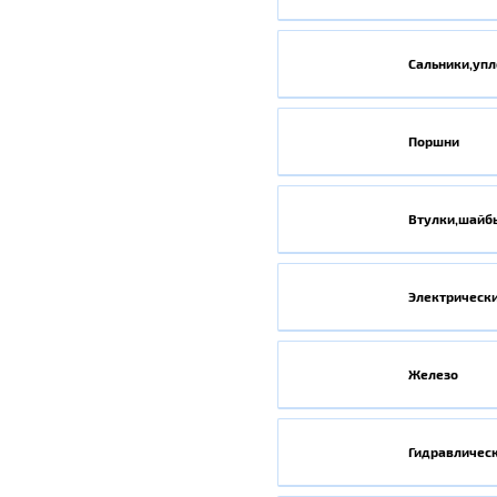
Сальники,уп
Поршни
Втулки,шайб
Электрическ
Железо
Гидравличес