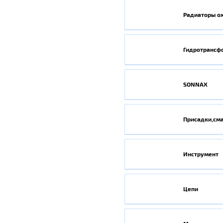
Радиаторы о
Гидротрансф
SONNAX
Присадки,см
Инструмент
Цепи