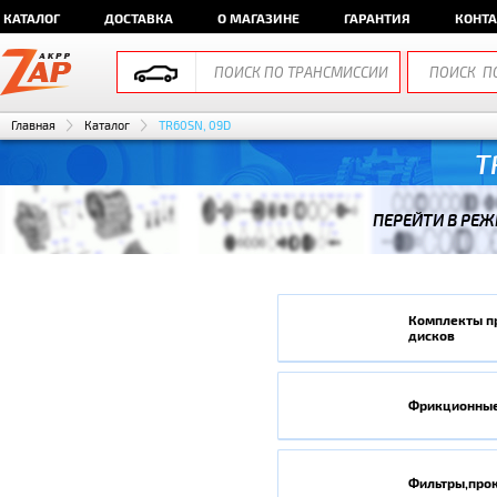
КАТАЛОГ
ДОСТАВКА
О МАГАЗИНЕ
ГАРАНТИЯ
КОНТ
Главная
Каталог
TR60SN, 09D
T
ПЕРЕЙТИ В РЕЖ
Комплекты п
дисков
Фрикционные
Фильтры,про