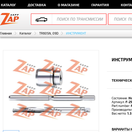
КАТАЛОГ
ДОСТАВКА
О МАГАЗИНЕ
ГАРАНТИЯ
КОНТ
Главная
Каталог
TR60SN, 09D
ИНСТРУМЕНТ
ИНСТРУМЕ
ТЕХНИЧЕСК
Состояние:
Н
Артикул:
F-2
Part number:
Производите
Вес нетто:
1.3
ВАРИАНТЫ 