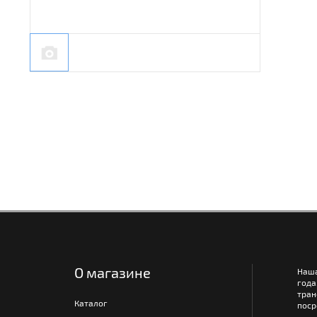
О магазине
Наш
года
тра
Каталог
поср