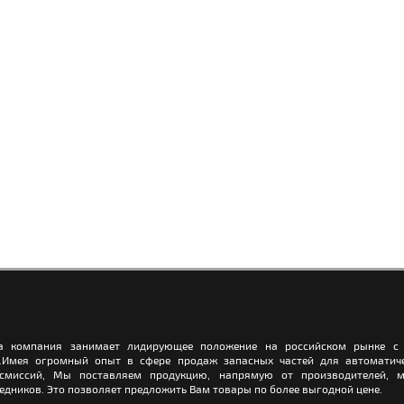
а компания занимает лидирующее положение на российском рынке с 
.Имея огромный опыт в сфере продаж запасных частей для автоматич
нсмиссий, Мы поставляем продукцию, напрямую от производителей, м
едников. Это позволяет предложить Вам товары по более выгодной цене.