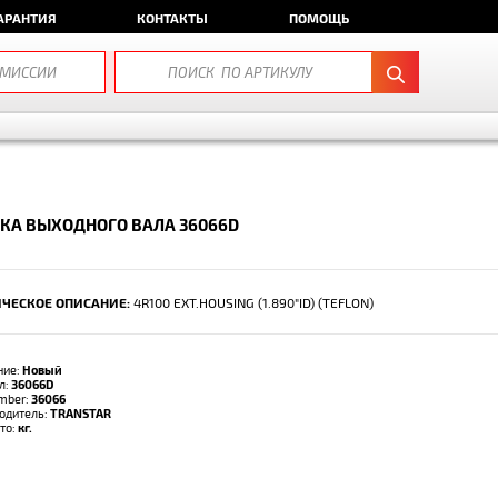
АРАНТИЯ
КОНТАКТЫ
ПОМОЩЬ
КА ВЫХОДНОГО ВАЛА 36066D
ЧЕСКОЕ ОПИСАНИЕ:
4R100 EXT.HOUSING (1.890"ID) (TEFLON)
ние:
Новый
л:
36066D
umber:
36066
одитель:
TRANSTAR
тто:
кг.