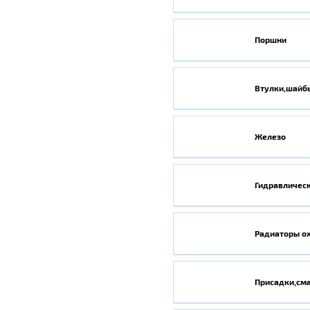
Поршни
Втулки,шайб
Железо
Гидравличес
Радиаторы о
Присадки,см