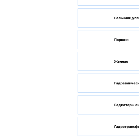
Сальники,уп
Поршни
Железо
Гидравличес
Радиаторы о
Гидротрансф